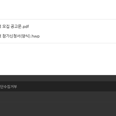
 모집 공고문.pdf
 참가신청서(양식).hwp
무단수집거부