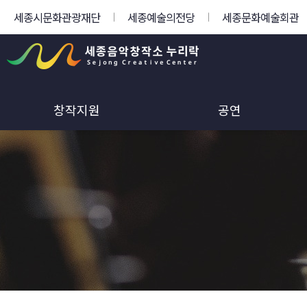
세종시문화관광재단
세종예술의전당
세종문화예술회관
창작지원
공연