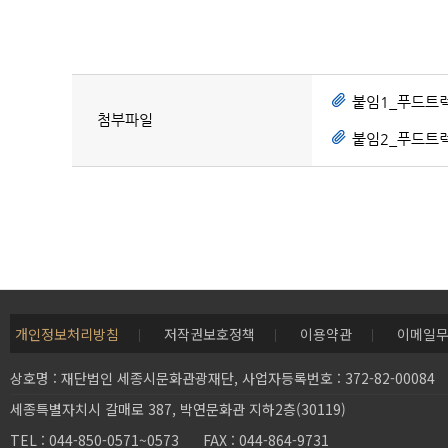
붙임1_푸드트럭
첨부파일
붙임2_푸드트럭
개인정보처리방침
저작권보호정책
이용약관
이메일
상호명 : 재단법인 세종시문화관광재단, 사업자등록번호 : 372-82-00084
세종특별자치시 갈매로 387, 박연문화관 지하2층(30119)
TEL : 044-850-0571~0573 FAX : 044-864-9731