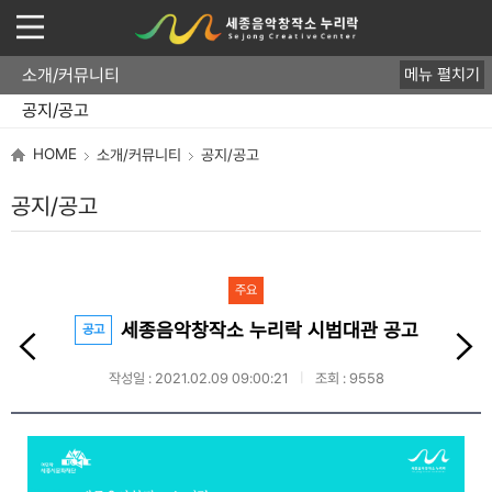
소개/커뮤니티
메뉴 펼치기
운영개요
직원/업무
오시는 길
공지/공고
FAQ
HOME
소개/커뮤니티
공지/공고
공지/공고
주요
세종음악창작소 누리락 시범대관 공고
공고
작성일 : 2021.02.09 09:00:21
조회 : 9558