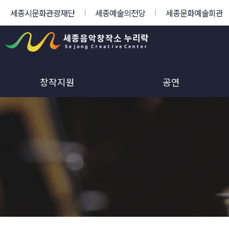
세종시문화관광재단
세종예술의전당
세종문화예술회관
창작지원
공연