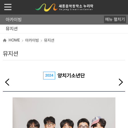
아카이빙
메뉴 펼치기
뮤지션
음반
영상/사진
HOME
아카이빙
뮤지션
뮤지션
양치기소년단
2024