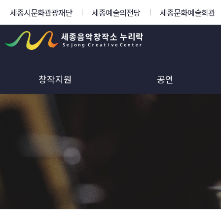
세종시문화관광재단
세종예술의전당
세종문화예술회관
창작지원
공연