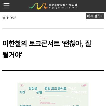
메뉴 펼치기
HOME
이한철의 토크콘서트 '괜찮아, 잘
될거야'