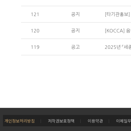
121
공지
[타기관홍보]
120
공지
[KOCCA]
119
공고
2025년 「
개인정보처리방침
저작권보호정책
이용약관
이메일