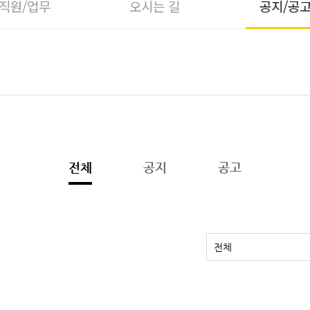
직원/업무
오시는 길
공지/공
전체
공지
공고