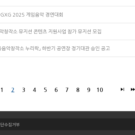
 GXG 2025 게임음악 경연대회
 음악창작소 뮤지션 콘텐츠 지원사업 참가 뮤지션 모집
세종음악창작소 누리락」 하반기 공연장 정기대관 승인 공고
1
2
3
4
5
6
7
8
9
10
무단수집거부