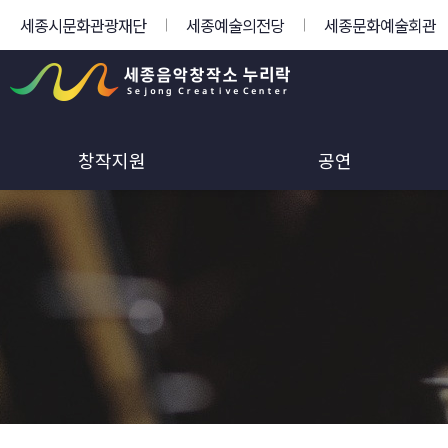
세종시문화관광재단
세종예술의전당
세종문화예술회관
창작지원
공연