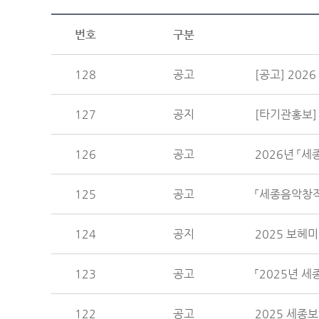
번호
구분
128
공고
[공고] 2026
127
공지
[타기관홍보]
126
공고
2026년 「
125
공고
「세종음악창작
124
공지
2025 보헤
123
공고
「2025년 
122
공고
2025 세