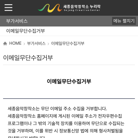
부가서비스
메뉴 펼치기
회원가입
로그인
아이디/비밀번호 찾기
개인정보처리방침
저작권보호정책
이용약관
이메일무단수집거부
HOME
부가서비스
이메일무단수집거부
이메일무단수집거부
이메일무단수집거부
세종음악창작소는 무단 이메일 주소 수집을 거부합니다
.
세종음악창작소 홈페이지에 게시된 이메일 주소가 전자우편수집
프로그램이나 그 밖의 기술적 장치를 이용하여 무단으로 수집되는
것을 거부하며
이를 위반 시 정보통신망 법에 의해 형사처벌됨을
,