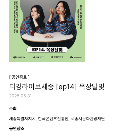
[ 공연종료 ]
디깅라이브세종 [ep14] 옥상달빛
2025.05.31
주최
세종특별자치시, 한국콘텐츠진흥원, 세종시문화관광재단
공연장소